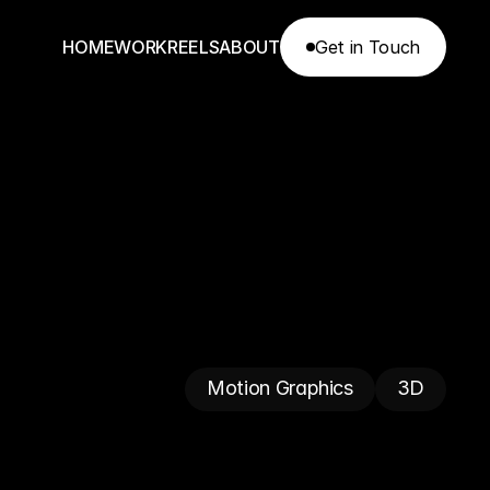
H
O
M
E
W
O
R
K
R
E
E
L
S
A
B
O
U
T
Get in Touch
Get in Touch
Motion Graphics
3D