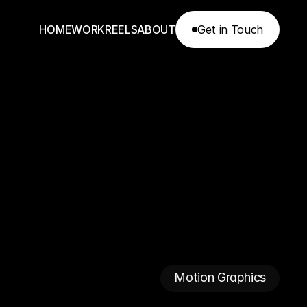
H
O
M
E
W
O
R
K
R
E
E
L
S
A
B
O
U
T
Get in Touch
Get in Touch
Motion Graphics