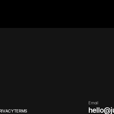
B
i
g
i
d
e
a
s
.
T
a
k
e
t
h
e
l
e
a
p
.
Email
hello@j
R
I
V
A
C
Y
T
E
R
M
S