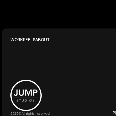
W
O
R
K
R
E
E
L
S
A
B
O
U
T
P
2025©All rights reserved.