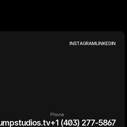
I
N
S
T
A
G
R
A
M
L
I
N
K
E
D
I
N
Phone
umpstudios.tv
+1 (403) 277-5867